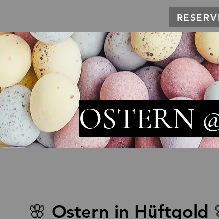
RESERV
OSTERN 
🌸 Ostern in Hüftgold 