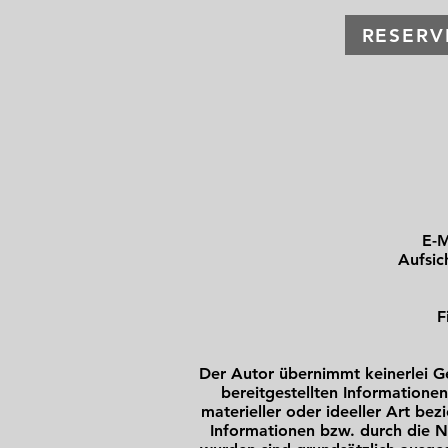
RESERV
E-M
Aufsic
F
Der Autor übernimmt keinerlei Ge
bereitgestellten Informatione
materieller oder ideeller Art b
Informationen bzw. durch die N