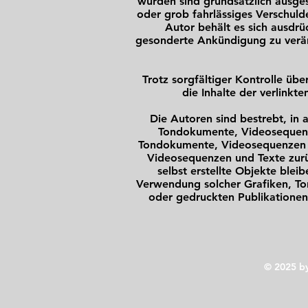
wurden sind grundsätzlich ausges
oder grob fahrlässiges Verschuld
Autor behält es sich ausdr
gesonderte Ankündigung zu veränd
Trotz sorgfältiger Kontrolle übe
die Inhalte der verlinkte
Die Autoren sind bestrebt, in 
Tondokumente, Videosequenze
Tondokumente, Videosequenzen u
Videosequenzen und Texte zurü
selbst erstellte Objekte blei
Verwendung solcher Grafiken, To
oder gedruckten Publikationen
© 2025
by