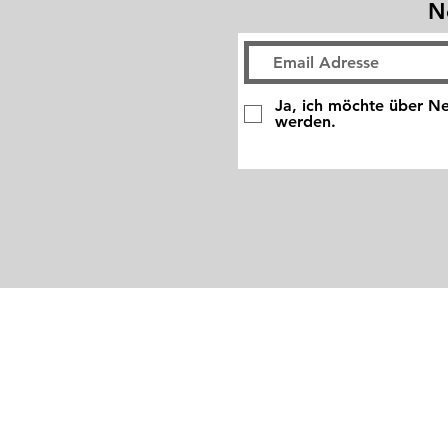
N
Ja, ich möchte über Ne
werden.
© 2025
by