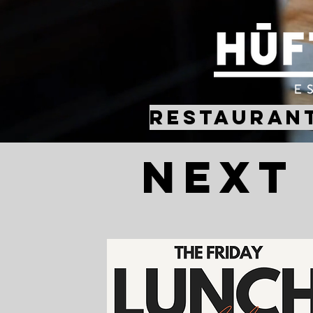
RESTAURANT
NEXT
6
UNSERE GUTSCHE