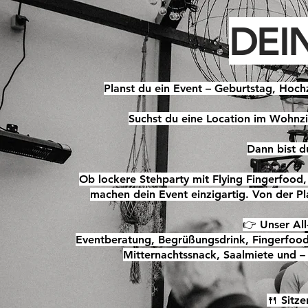
DEI
Planst du ein Event – Geburtstag, Hoch
Suchst du eine Location im Wohnzim
Dann bist d
Ob lockere Stehparty mit Flying Fingerfood
machen dein Event einzigartig. Von der Pl
👉 Unser All-
Eventberatung, Begrüßungsdrink, Fingerfoo
Mitternachtssnack, Saalmiete und – 
🍴 Sitz